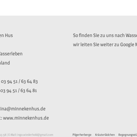
en Hus
So finden Sie zu uns nach Wass
wir leiten Sie weiter zu Google
asserleben
hland
 03 94 51 / 63 64 83
 03 94 51 / 63 64 81
 tina@minnekenhus.de
t: www.minnekenhus.de
13 58 | E-Mail: ingo.wiederhold@gmail.com
Pilgerherberge
Kräuterlädchen
Begegnungsst