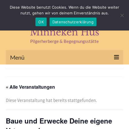
Impressum
Datenschutz
Kontakt & Anfahrt
Diese Website benutzt Cookies. Wenn du die Website weiter
nutzt, gehen wir von deinem Einverständnis aus.
Suchen
OK
Datenschutzerklärung
nach:
Minneken Hus
Pilgerherberge & Begegnungsstätte
Menü
Pilgerherberge
Kräuterlädchen
« Alle Veranstaltungen
Begegnungsstätte
Diese Veranstaltung hat bereits stattgefunden.
Seminare & Fasten
Baue und Erwecke Deine eigene
Kräuterseminare