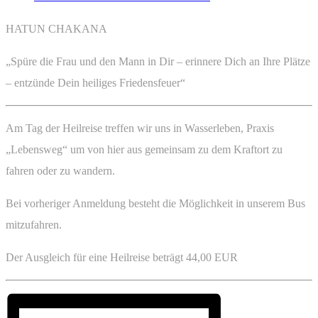
HATUN CHAKANA
„Spüre die Frau und den Mann in Dir – erinnere Dich an Ihre Plätze
– entzünde Dein heiliges Friedensfeuer“
Am Tag der Heilreise treffen wir uns in Wasserleben, Praxis
„Lebensweg“ um von hier aus gemeinsam zu dem Kraftort zu
fahren oder zu wandern.
Bei vorheriger Anmeldung besteht die Möglichkeit in unserem Bus
mitzufahren.
Der Ausgleich für eine Heilreise beträgt 44,00 EUR