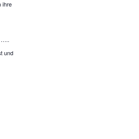
 ihre
……..
st und