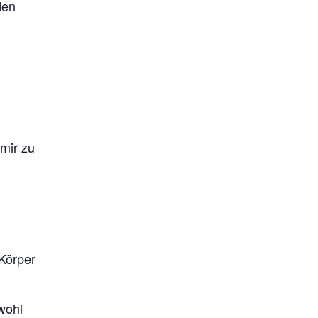
den
 mir zu
 Körper
wohl