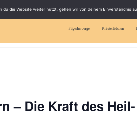
 du die Website weiter nutzt, gehen wir von deinem Einverständnis au
Pilgerherberge
Kräuterlädchen
n – Die Kraft des Heil-