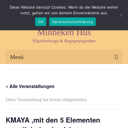
Impressum
Datenschutz
Kontakt & Anfahrt
Diese Website benutzt Cookies. Wenn du die Website weiter
nutzt, gehen wir von deinem Einverständnis aus.
Suchen
OK
Datenschutzerklärung
nach:
Minneken Hus
Pilgerherberge & Begegnungsstätte
Menü
Pilgerherberge
Kräuterlädchen
« Alle Veranstaltungen
Begegnungsstätte
Diese Veranstaltung hat bereits stattgefunden.
Seminare & Fasten
KMAYA ,mit den 5 Elementen
Kräuterseminare