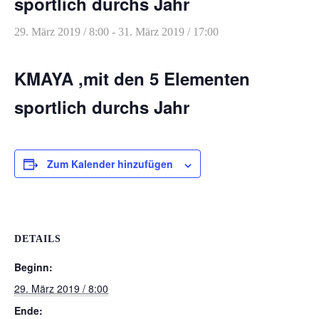
sportlich durchs Jahr
Heilreisen
29. März 2019 / 8:00
-
31. März 2019 / 17:00
Fasten und Pilgern
Veranstaltungen
KMAYA ,mit den 5 Elementen
sportlich durchs Jahr
Zum Kalender hinzufügen
DETAILS
Beginn:
29. März 2019 / 8:00
Ende: