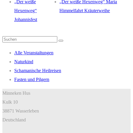
„Der weiße
„Der weiße Hexenweg“ Maria
Hexenweg“
Himmelfahrt Kräuterweihe
Johannisfest
Suchen
nach:
Alle Veranstaltungen
Naturkind
Schamanische Heilreisen
Fasten und Pilgern
Minneken Hus
Kulk 10
38871 Wasserleben
Deutschland