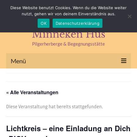
Impressum
Datenschutz
Kontakt & Anfahrt
Diese Website benutzt Cookies. Wenn du die Website weiter
nutzt, gehen wir von deinem Einverständnis aus.
Suchen
OK
Datenschutzerklärung
nach:
Minneken Hus
Pilgerherberge & Begegnungsstätte
Menü
Pilgerherberge
Kräuterlädchen
« Alle Veranstaltungen
Begegnungsstätte
Diese Veranstaltung hat bereits stattgefunden.
Seminare & Fasten
Lichtkreis – eine Einladung an Dich
Kräuterseminare