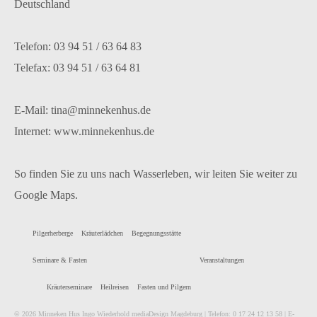
Deutschland
Telefon: 03 94 51 / 63 64 83
Telefax: 03 94 51 / 63 64 81
E-Mail: tina@minnekenhus.de
Internet: www.minnekenhus.de
So finden Sie zu uns nach Wasserleben, wir leiten Sie weiter zu
Google Maps.
Pilgerherberge
Kräuterlädchen
Begegnungsstätte
Seminare & Fasten
Veranstaltungen
Kräuterseminare
Heilreisen
Fasten und Pilgern
© 2026 Minneken Hus Ingo Wiederhold mediaDesign Magdeburg | Telefon: 0 17 24 12 13 58 | E-