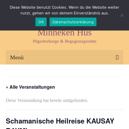
Impressum
Datenschutz
Kontakt & Anfahrt
Diese Website benutzt Cookies. Wenn du die Website weiter
nutzt, gehen wir von deinem Einverständnis aus.
Suchen
OK
Datenschutzerklärung
nach:
Minneken Hus
Pilgerherberge & Begegnungsstätte
Menü
Pilgerherberge
Kräuterlädchen
« Alle Veranstaltungen
Begegnungsstätte
Diese Veranstaltung hat bereits stattgefunden.
Seminare & Fasten
Schamanische Heilreise KAUSAY
Kräuterseminare