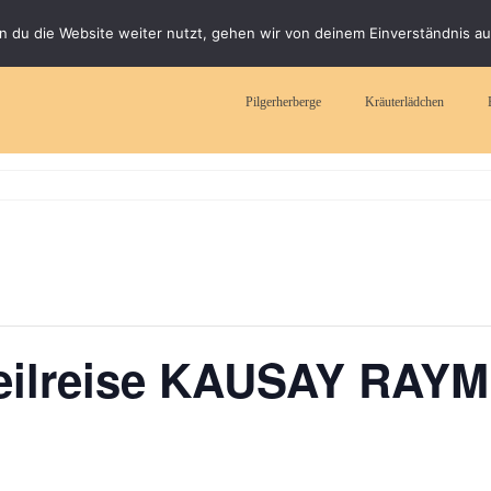
 du die Website weiter nutzt, gehen wir von deinem Einverständnis au
Pilgerherberge
Kräuterlädchen
ilreise KAUSAY RAYM