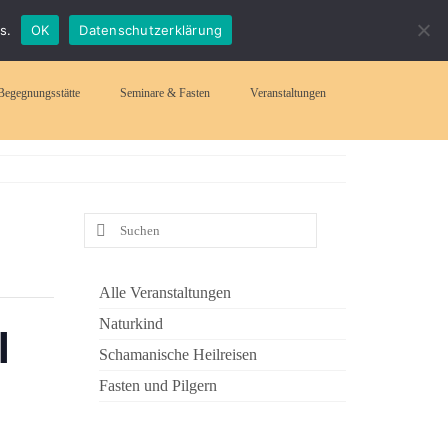
Suchen
s.
OK
Datenschutzerklärung
nach:
Begegnungsstätte
Seminare & Fasten
Veranstaltungen
Suchen
nach:
Alle Veranstaltungen
Naturkind
I
Schamanische Heilreisen
Fasten und Pilgern