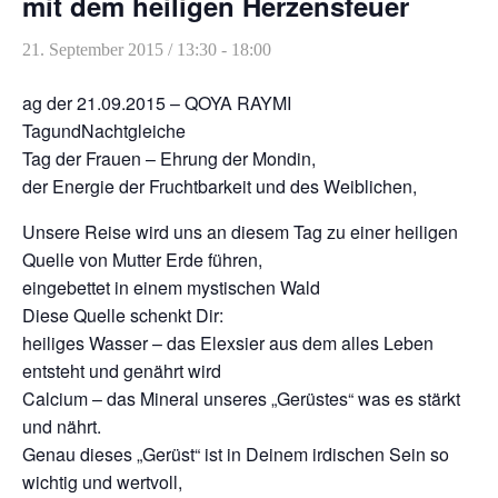
mit dem heiligen Herzensfeuer
Heilreisen
21. September 2015 / 13:30
-
18:00
Fasten und Pilgern
ag der 21.09.2015 – QOYA RAYMI
Veranstaltungen
TagundNachtgleiche
Tag der Frauen – Ehrung der Mondin,
der Energie der Fruchtbarkeit und des Weiblichen,
Unsere Reise wird uns an diesem Tag zu einer heiligen
Quelle von Mutter Erde führen,
eingebettet in einem mystischen Wald
Diese Quelle schenkt Dir:
heiliges Wasser – das Elexsier aus dem alles Leben
entsteht und genährt wird
Calcium – das Mineral unseres „Gerüstes“ was es stärkt
und nährt.
Genau dieses „Gerüst“ ist in Deinem irdischen Sein so
wichtig und wertvoll,