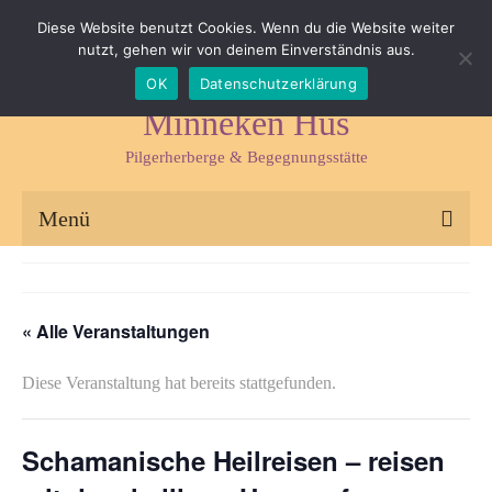
Impressum
Datenschutz
Kontakt & Anfahrt
Diese Website benutzt Cookies. Wenn du die Website weiter
nutzt, gehen wir von deinem Einverständnis aus.
Suchen
OK
Datenschutzerklärung
nach:
Minneken Hus
Pilgerherberge & Begegnungsstätte
Menü
Pilgerherberge
Kräuterlädchen
« Alle Veranstaltungen
Begegnungsstätte
Diese Veranstaltung hat bereits stattgefunden.
Seminare & Fasten
Schamanische Heilreisen – reisen
Kräuterseminare