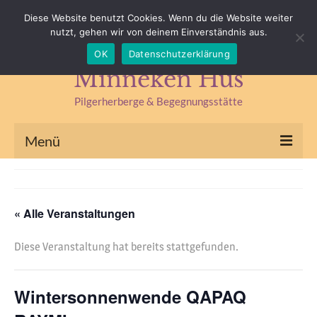
Impressum
Datenschutz
Kontakt & Anfahrt
Diese Website benutzt Cookies. Wenn du die Website weiter
nutzt, gehen wir von deinem Einverständnis aus.
Suchen
OK
Datenschutzerklärung
nach:
Minneken Hus
Pilgerherberge & Begegnungsstätte
Menü
Pilgerherberge
Kräuterlädchen
« Alle Veranstaltungen
Begegnungsstätte
Diese Veranstaltung hat bereits stattgefunden.
Seminare & Fasten
Wintersonnenwende QAPAQ
Kräuterseminare