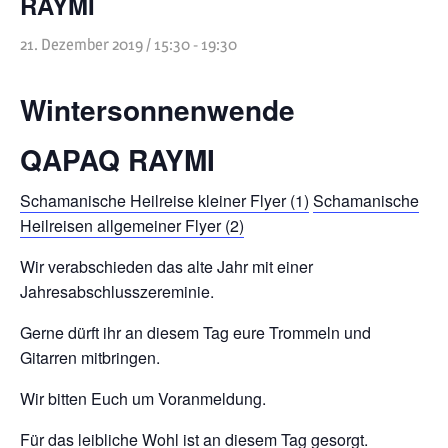
RAYMI
Heilreisen
21. Dezember 2019 / 15:30
-
19:30
Fasten und Pilgern
Veranstaltungen
Wintersonnenwende
QAPAQ RAYMI
Schamanische Heilreise kleiner Flyer (1)
Schamanische
Heilreisen allgemeiner Flyer (2)
Wir verabschieden das alte Jahr mit einer
Jahresabschlusszereminie.
Gerne dürft ihr an diesem Tag eure Trommeln und
Gitarren mitbringen.
Wir bitten Euch um Voranmeldung.
Für das leibliche Wohl ist an diesem Tag gesorgt.