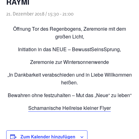
RAYMI
Heilreisen
21. Dezember 2018 / 15:30
-
21:00
Fasten und Pilgern
Öffnung Tor des Regenbogens, Zeremonie mit dem
Veranstaltungen
großen Licht,
Initiation in das NEUE – BewusstSeinsSprung,
Zeremonie zur Wintersonnenwende
„In Dankbarkeit verabschieden und in Liebe Willkommen
heißen.
Bewahren ohne festzuhalten – Mut das „Neue“ zu leben“
Schamanische Heilreise kleiner Flyer
Zum Kalender hinzufügen