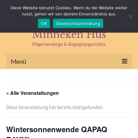
Impressum
Datenschutz
Kontakt & Anfahrt
Diese Website benutzt Cookies. Wenn du die Website weiter
nutzt, gehen wir von deinem Einverständnis aus.
Suchen
OK
Datenschutzerklärung
nach:
Minneken Hus
Pilgerherberge & Begegnungsstätte
Menü
Pilgerherberge
Kräuterlädchen
« Alle Veranstaltungen
Begegnungsstätte
Diese Veranstaltung hat bereits stattgefunden.
Seminare & Fasten
Wintersonnenwende QAPAQ
Kräuterseminare