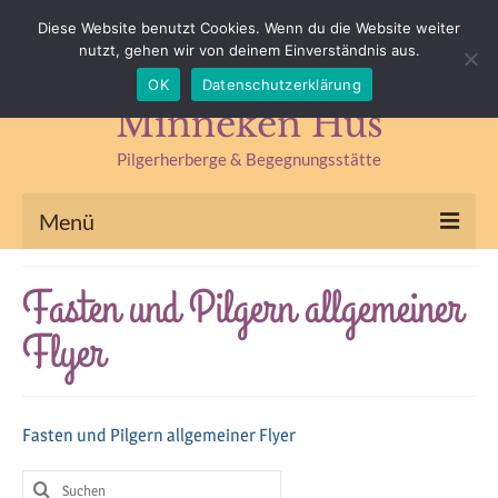
Impressum
Datenschutz
Kontakt & Anfahrt
Diese Website benutzt Cookies. Wenn du die Website weiter
nutzt, gehen wir von deinem Einverständnis aus.
Suchen
OK
Datenschutzerklärung
nach:
Minneken Hus
Pilgerherberge & Begegnungsstätte
Menü
Pilgerherberge
Fasten und Pilgern allgemeiner
Kräuterlädchen
Flyer
Begegnungsstätte
Seminare & Fasten
Fasten und Pilgern allgemeiner Flyer
Kräuterseminare
Suchen