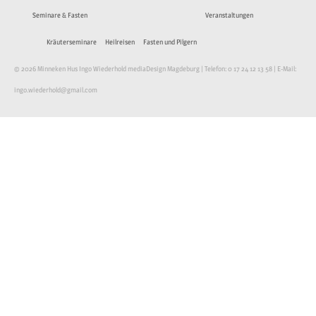
Seminare & Fasten
Veranstaltungen
Kräuterseminare
Heilreisen
Fasten und Pilgern
© 2026 Minneken Hus Ingo Wiederhold mediaDesign Magdeburg | Telefon: 0 17 24 12 13 58 | E-Mail:
ingo.wiederhold@gmail.com