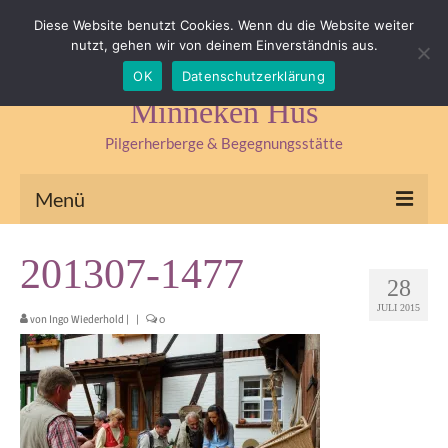
Impressum
Datenschutz
Kontakt & Anfahrt
Diese Website benutzt Cookies. Wenn du die Website weiter
nutzt, gehen wir von deinem Einverständnis aus.
Suchen
OK
Datenschutzerklärung
nach:
Minneken Hus
Pilgerherberge & Begegnungsstätte
Menü
Pilgerherberge
201307-1477
28
Kräuterlädchen
JULI 2015
von
Ingo Wiederhold
|
|
0
Begegnungsstätte
Seminare & Fasten
Kräuterseminare