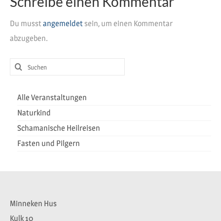
Schreibe einen Kommentar
Heilreisen
Du musst
angemeldet
sein, um einen Kommentar
Fasten und Pilgern
abzugeben.
Veranstaltungen
Suchen
nach:
Alle Veranstaltungen
Naturkind
Schamanische Heilreisen
Fasten und Pilgern
Minneken Hus
Kulk 10