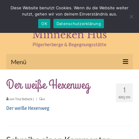
Impressum
Datenschutz
Kontakt & Anfahrt
Diese Website benutzt Cookies. Wenn du die Website weiter
nutzt, gehen wir von deinem Einverständnis aus.
Suchen
OK
Datenschutzerklärung
nach:
Minneken Hus
Pilgerherberge & Begegnungsstätte
Menü
Pilgerherberge
Der weiße Hexenweg
1
Kräuterlädchen
MÄRZ 2016
von
Tina Siebeck
|
|
0
Begegnungsstätte
Der weiße Hexenweg
Seminare & Fasten
Kräuterseminare