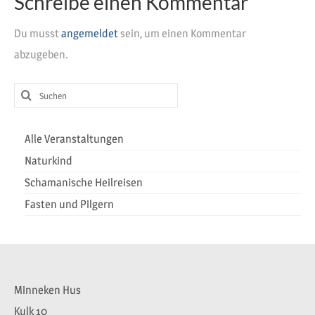
Schreibe einen Kommentar
Heilreisen
Du musst
angemeldet
sein, um einen Kommentar
Fasten und Pilgern
abzugeben.
Veranstaltungen
Suchen
nach:
Alle Veranstaltungen
Naturkind
Schamanische Heilreisen
Fasten und Pilgern
Minneken Hus
Kulk 10