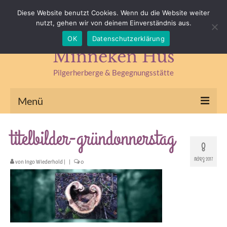
Impressum
Datenschutz
Kontakt & Anfahrt
Diese Website benutzt Cookies. Wenn du die Website weiter
nutzt, gehen wir von deinem Einverständnis aus.
Suchen
OK
Datenschutzerklärung
nach:
Minneken Hus
Pilgerherberge & Begegnungsstätte
Menü
Pilgerherberge
titelbilder-gründonnerstag
8
Kräuterlädchen
MÄRZ 2017
von
Ingo Wiederhold
|
|
0
Begegnungsstätte
Seminare & Fasten
Kräuterseminare