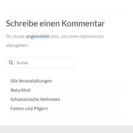
Heilreisen
Fasten und Pilgern
Schreibe einen Kommentar
Veranstaltungen
Du musst
angemeldet
sein, um einen Kommentar
abzugeben.
Suchen
nach:
Alle Veranstaltungen
Naturkind
Schamanische Heilreisen
Fasten und Pilgern