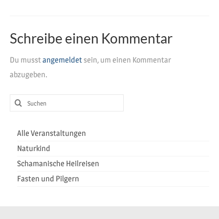
Heilreisen
Fasten und Pilgern
Schreibe einen Kommentar
Veranstaltungen
Du musst
angemeldet
sein, um einen Kommentar
abzugeben.
Suchen
nach:
Alle Veranstaltungen
Naturkind
Schamanische Heilreisen
Fasten und Pilgern