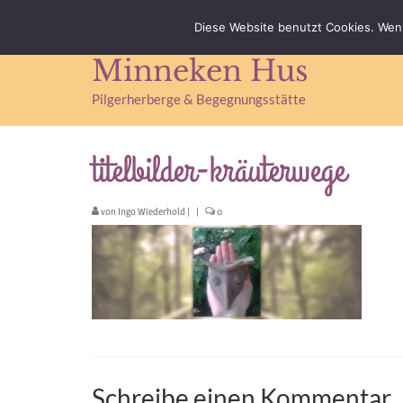
Impressum
Datenschutz
Kontakt & Anfahrt
Diese Website benutzt Cookies. Wenn
Minneken Hus
Pilgerherberge & Begegnungsstätte
titelbilder-kräuterwege
von
Ingo Wiederhold
|
|
0
Schreibe einen Kommentar