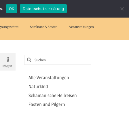
Suchen
s.
OK
Datenschutzerklärung
nach:
gnungsstätte
Seminare & Fasten
Veranstaltungen
8
Suchen
MÄRZ 2017
nach:
Alle Veranstaltungen
Naturkind
Schamanische Heilreisen
Fasten und Pilgern